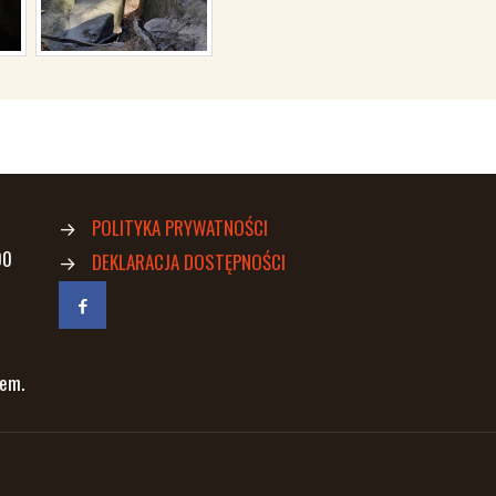
→
POLITYKA PRYWATNOŚCI
00
→
DEKLARACJA DOSTĘPNOŚCI
iem.