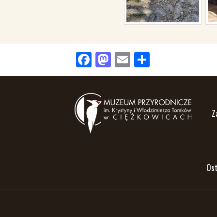
Facebook
Mastodon
Email
Share
Z
Ost