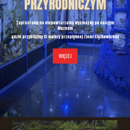
PRZYRODNICZYM
Zapraszamy na niepowtarzalną wycieczkę po naszym
Muzeum
gdzie przybliżymy Ci walory przepięknej Ziemi Ciężkowickiej
WIĘCEJ