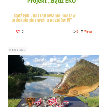
„Bądź EKO – kształtowanie postaw
proekologicznych u uczniów IV”
3
0
Więcej
19 lipca 2022