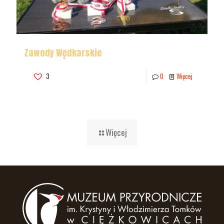
Zawody Wędkarskie
3
0
Więcej
Więcej